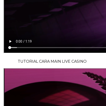
TUTORIAL CARA MAIN LIVE CASINO