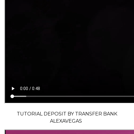
TUTORIAL DEPOSIT BY TRANSFER BANK
ALEXAVEGAS