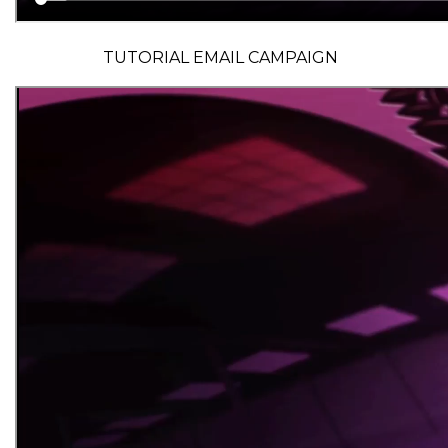
TUTORIAL EMAIL CAMPAIGN