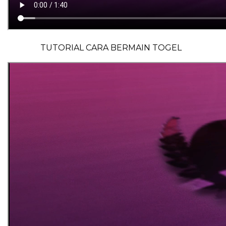
TUTORIAL CARA BERMAIN TOGEL