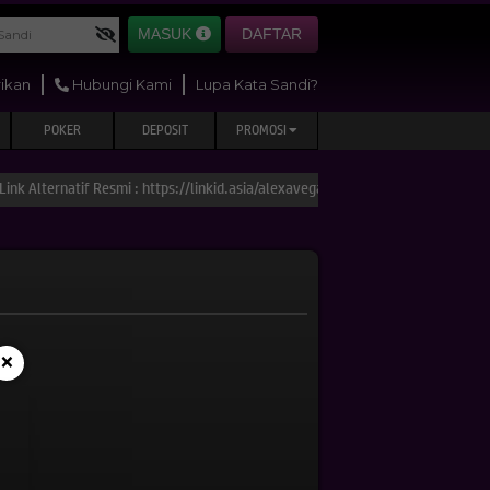
MASUK
DAFTAR
ikan
Hubungi Kami
Lupa Kata Sandi?
POKER
DEPOSIT
PROMOSI
 Alternatif Resmi : https://linkid.asia/alexavegas-go https://linkid.a
×