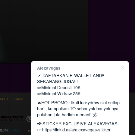
Alexavegas
📌 DAFTARKAN E-WALLET ANDA
SEKARANG JUGA!!!
📣Minimal Deposit 10K
📣Minimal Widraw 25K
ANTI BLOKIR
🔥HOT PROMO : Ikuti luckydraw slot setiap
hari , kumpulkan TO sebanyak banyak nya
puluhan juta hadiah menanti 💰
📢 STICKER EXCLUSIVE ALEXAVEGAS
☞
https://linkid.asia/alexavegas-sticker