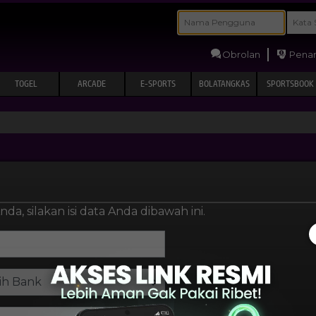
Obrolan
Penar
TOGEL
ARCADE
E-SPORTS
BOLATANGKAS
SPORTSBOOK
Link
a, silakan isi data Anda dibawah ini.