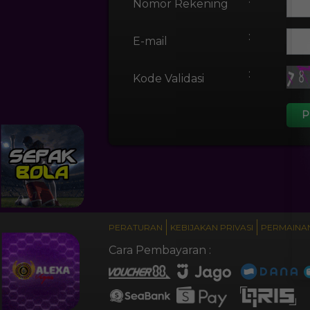
Nomor Rekening
:
E-mail
:
Kode Validasi
P
PERATURAN
KEBIJAKAN PRIVASI
PERMAINAN
Cara Pembayaran :